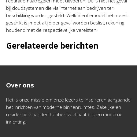
reparatiemaatregelen moet uitvoeren. Dit is niet het geval
bij cloudsystemen die via internet aan bedrijven ter
beschikking worden gesteld. Welk licentiemodel het meest
geschikt is, moet altijd per geval worden beslist, rekening
houdend met de respectievelijke vereisten.
Gerelateerde berichten
Over ons
Het is onze missie om onze lezers te inspireren aangaande
het inrichten van moderne binnenruimtes. Zakelijke en
residentiële panden hebben veel baat bij een moderne
inrichting.