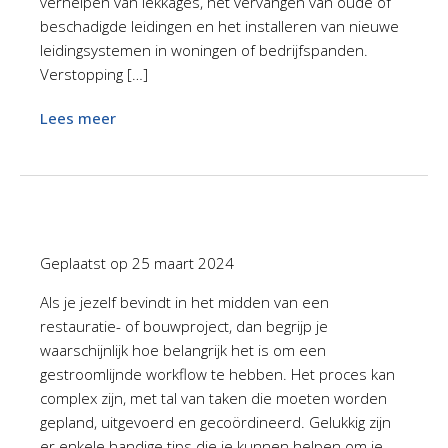
verhelpen van lekkages, het vervangen van oude of
beschadigde leidingen en het installeren van nieuwe
leidingsystemen in woningen of bedrijfspanden.
Verstopping […]
Lees meer
Geplaatst op
25 maart 2024
Als je jezelf bevindt in het midden van een
restauratie- of bouwproject, dan begrijp je
waarschijnlijk hoe belangrijk het is om een
gestroomlijnde workflow te hebben. Het proces kan
complex zijn, met tal van taken die moeten worden
gepland, uitgevoerd en gecoördineerd. Gelukkig zijn
er enkele handige tips die je kunnen helpen om je