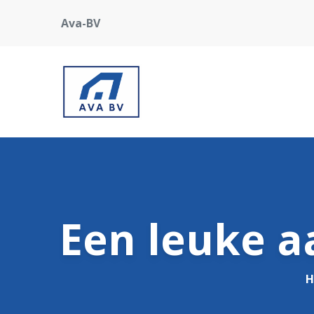
Ava-BV
Een leuke a
H