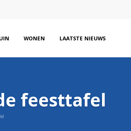
UIN
WONEN
LAATSTE NIEUWS
ONZE PARTNERS
CONTACT
e feesttafel
el