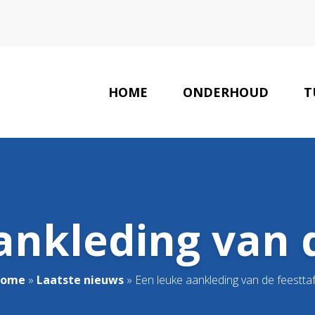
HOME
ONDERHOUD
T
ankleding van d
ome
»
Laatste nieuws
»
Een leuke aankleding van de feesttaf