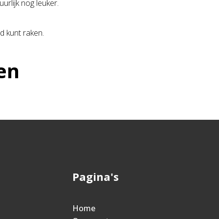
urlijk nog leuker.
d kunt raken.
en
Pagina's
Home