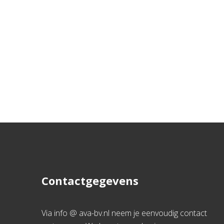
Contactgegevens
Via info @ ava-bv.nl neem je eenvoudig contact