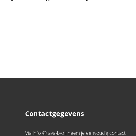
Contactgegevens
Via info @ ava-bv.nl neem je eenvoudig contact