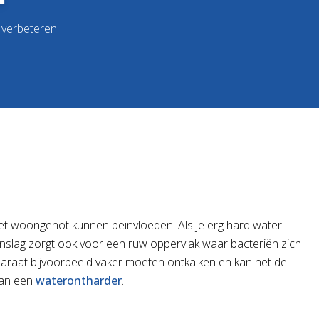
 verbeteren
 het woongenot kunnen beïnvloeden. Als je erg hard water
kaanslag zorgt ook voor een ruw oppervlak waar bacteriën zich
paraat bijvoorbeeld vaker moeten ontkalken en kan het de
van een
waterontharder
.