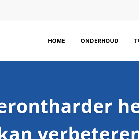
HOME
ONDERHOUD
T
erontharder h
kan verbetere