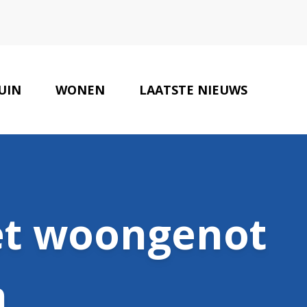
UIN
WONEN
LAATSTE NIEUWS
ONZE PARTNERS
CONTACT
et woongenot
n