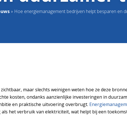
euws
»
Hoe energiemanagement bedrijven helpt besparen en d
en zichtbaar, maar slechts weinigen weten hoe ze deze bron
te kosten, ondanks aanzienlijke investeringen in duurzame i
itie en praktische uitvoering overbrugt.
Energiemanagem
ls het verbruik van elektriciteit, wat helpt bij een toekom