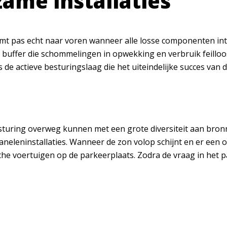
ame installaties
 pas echt naar voren wanneer alle losse componenten int
e buffer die schommelingen in opwekking en verbruik feill
is de actieve besturingslaag die het uiteindelijke succes van
turing overweg kunnen met een grote diversiteit aan bronne
eleninstallaties. Wanneer de zon volop schijnt en er een ov
sche voertuigen op de parkeerplaats. Zodra de vraag in het p