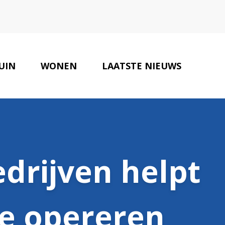
UIN
WONEN
LAATSTE NIEUWS
ONZE PARTNERS
CONTACT
rijven helpt
e opereren