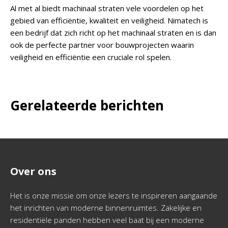
Al met al biedt machinaal straten vele voordelen op het
gebied van efficiëntie, kwaliteit en veiligheid. Nimatech is
een bedrijf dat zich richt op het machinaal straten en is dan
ook de perfecte partner voor bouwprojecten waarin
veiligheid en efficiëntie een cruciale rol spelen.
Gerelateerde berichten
Over ons
Het is onze missie om onze lezers te inspireren aangaande
het inrichten van moderne binnenruimtes. Zakelijke en
residentiële panden hebben veel baat bij een moderne