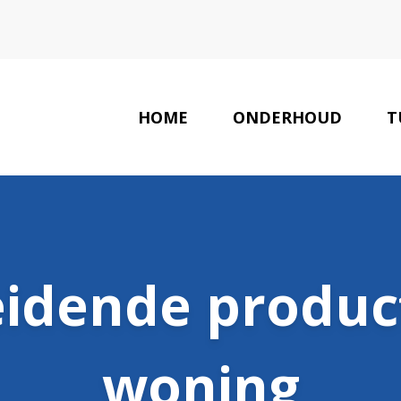
HOME
ONDERHOUD
T
idende product
woning