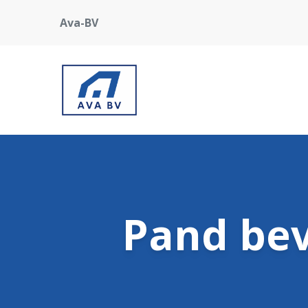
Ava-BV
Pand beve