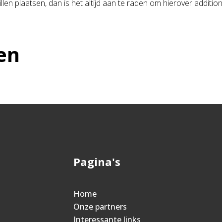
llen plaatsen, dan is het altijd aan te raden om hierover addition
en
Pagina's
Home
Onze partners
Interessante links