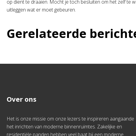
op dient te draaien. Mocht je toch besluiten om het zelf te wi
uitleggen wat er moet gebeuren.
Gerelateerde bericht
Over ons
Het is onze missie om onze lezers te inspireren aangaande
het inrichten van moderne binnenruimtes. Zakelijke en
residentiële panden hebben veel baat bij een moderne