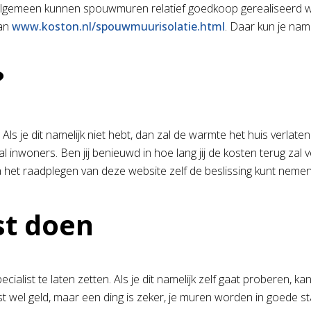
lgemeen kunnen spouwmuren relatief goedkoop gerealiseerd wo
dan
www.koston.nl/spouwmuurisolatie.html
. Daar kun je nam
?
 je dit namelijk niet hebt, dan zal de warmte het huis verlaten 
ntal inwoners. Ben jij benieuwd in hoe lang jij de kosten terug z
het raadplegen van deze website zelf de beslissing kunt nemen of
st doen
alist te laten zetten. Als je dit namelijk zelf gaat proberen, k
kost wel geld, maar een ding is zeker, je muren worden in goede s