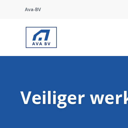
Ava-BV
Veiliger we