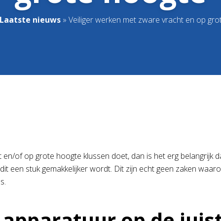
Laatste nieuws
»
Veiliger werken met zware vracht en op gro
 en/of op grote hoogte klussen doet, dan is het erg belangrijk 
it een stuk gemakkelijker wordt. Dit zijn echt geen zaken waaro
s.
apparatuur op de juis