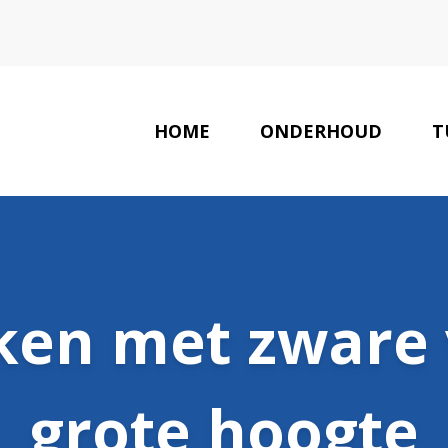
HOME
ONDERHOUD
T
rken met zware 
grote hoogte