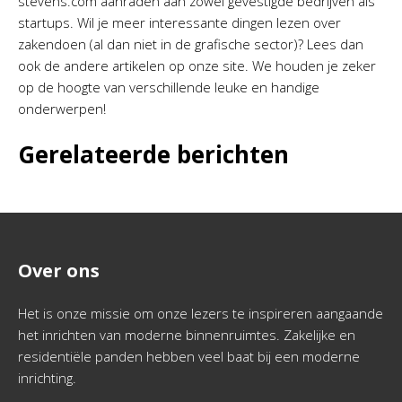
stevens.com aanraden aan zowel gevestigde bedrijven als
startups. Wil je meer interessante dingen lezen over
zakendoen (al dan niet in de grafische sector)? Lees dan
ook de andere artikelen op onze site. We houden je zeker
op de hoogte van verschillende leuke en handige
onderwerpen!
Gerelateerde berichten
Over ons
Het is onze missie om onze lezers te inspireren aangaande
het inrichten van moderne binnenruimtes. Zakelijke en
residentiële panden hebben veel baat bij een moderne
inrichting.