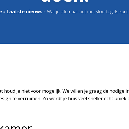
e
»
Laatste nieuws
»
Wat je allemaal niet met vloertegels kunt
dat houd je niet voor mogelijk. We willen je graag de nodig
sign te verruimen. Zo wordt je huis veel sneller echt uniek 
nkamer