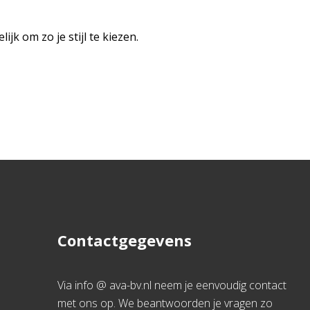
jk om zo je stijl te kiezen.
Contactgegevens
Via info @ ava-bv.nl neem je eenvoudig contact
met ons op. We beantwoorden je vragen zo