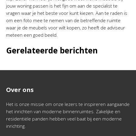
jouw woning passen is het fijn om aan de specialist te
vragen waar je het beste voor kunt kiezen. Aan te raden is
om een foto mee te nemen van de betreffende ruimte
waar je de meubels voor wilt kopen, zo heeft de adviseur
meteen een goed beeld.
Gerelateerde berichten
Over ons
Het is onze missie om onze lezers te inspireren aangaande
het inrichten van moderne binnenruimtes. Zakelijke en
residentiële panden hebben veel baat bij een moderne
inrichting.