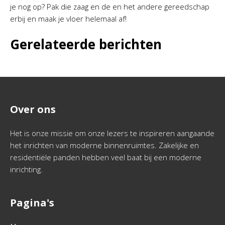
je nog op? Pak die zaag en de en het andere gereedschap
erbij en maak je vloer helemaal af!
Gerelateerde berichten
Over ons
Het is onze missie om onze lezers te inspireren aangaande
het inrichten van moderne binnenruimtes. Zakelijke en
residentiële panden hebben veel baat bij een moderne
inrichting.
Pagina's